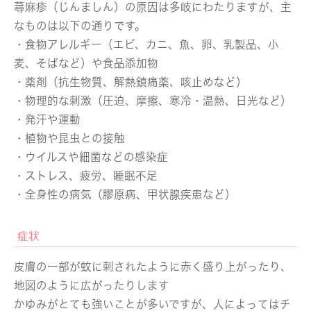
蕁麻疹（じんましん）の原因は多岐にわたりますが、主
なものは以下の通りです。
・食物アレルギー（エビ、カニ、魚、卵、乳製品、小
麦、そばなど）や食品添加物
・薬剤（抗生物質、解熱鎮痛薬、咳止めなど）
・物理的な刺激（圧迫、摩擦、寒冷・温熱、日光など）
・発汗や運動
・植物や昆虫との接触
・ウイルスや細菌などの感染症
・ストレス、疲労、睡眠不足
・全身性の病気（膠原病、甲状腺疾患など）
症状
皮膚の一部が蚊に刺されたように赤く盛り上がったり、
地図のように広がったりします
かゆみがとても強いことが多いですが、人によってはチ