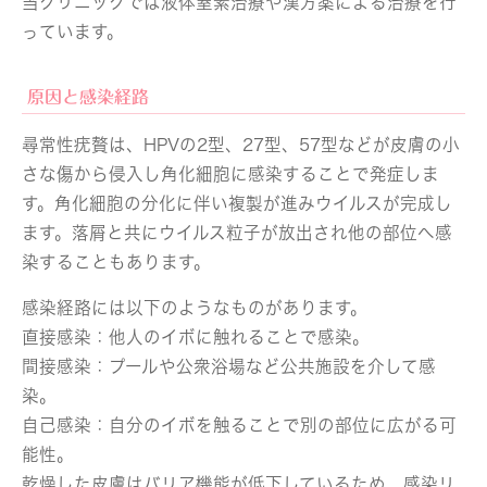
当クリニックでは液体窒素治療や漢方薬による治療を行
っています。
原因と感染経路
尋常性疣贅は、HPVの2型、27型、57型などが皮膚の小
さな傷から侵入し角化細胞に感染することで発症しま
す。角化細胞の分化に伴い複製が進みウイルスが完成し
ます。落屑と共にウイルス粒子が放出され他の部位へ感
染することもあります。
感染経路には以下のようなものがあります。
直接感染：
他人のイボに触れることで感染。
間接感染：
プールや公衆浴場など公共施設を介して感
染。
自己感染：
自分のイボを触ることで別の部位に広がる可
能性。
乾燥した皮膚はバリア機能が低下しているため、感染リ