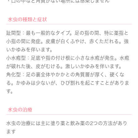
・口の中など角質がない場所には感染しません
水虫の種類と症状
趾間型：
最も一般的なタイプ。足の指の間、特に薬指と
小指の間に発症。皮膚が白くふやけ、赤くただれる。強
いかゆみを伴います。
小水疱型：
足底や指の付け根に小さな水疱が発生。水疱
が破れた後、皮がむける。激しいかゆみを伴います。
角化型：
足の裏全体やかかとの角質層が厚く、硬くな
る。かゆみは少ないが、ひび割れを起こすことがありま
す。
水虫の治療
水虫の治療には主に塗り薬と飲み薬の2つの方法があり
ます