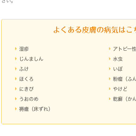
さい。
よくある皮膚の病気はこ
湿疹
アトピー
じんましん
水虫
ふけ
いぼ
ほくろ
粉瘤（ふ
にきび
やけど
うおのめ
乾癬（か
褥瘡（床ずれ）