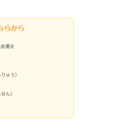
ちらから
性皮膚炎
んりゅう）
んせん）