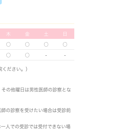
木
金
土
日
○
○
○
○
○
○
-
-
院ください。）
。
、その他曜日は男性医師の診察とな
医師の診察を受けたい場合は受診前
お一人での受診では受付できない場