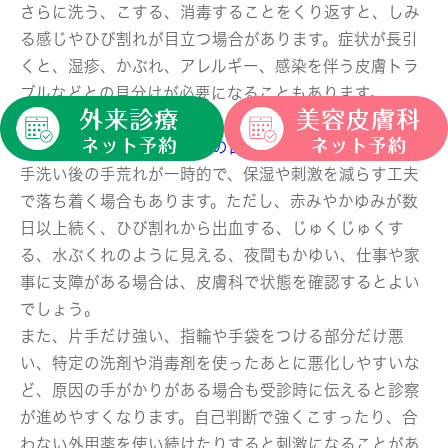
さらに洗う、こする、消毒することをくり返すと、しみ
る感じやひび割れが目立つ場合があります。症状が長引
くと、湿疹、かぶれ、アレルギー、感染を伴う皮膚トラ
ブルなどとの見分けが必要になることもあります。
皮膚科に相談したい手荒れの目安
手洗い後の手荒れが一時的で、保湿や刺激を減らす工夫
で落ち着く場合もあります。ただし、赤みやかゆみが数
日以上続く、ひび割れから出血する、じゅくじゅくす
る、水ぶくれのように見える、夜間もかゆい、仕事や家
事に支障がある場合は、皮膚科で状態を確認するとよい
でしょう。
また、片手だけ強い、指輪や手袋をつける部分だけ悪
い、特定の洗剤や消毒剤を使ったあとに悪化しやすいな
ど、原因の手がかりがある場合も受診時に伝えると診察
が進めやすくなります。自己判断で強くこすったり、合
わない外用薬を使い続けたりすると刺激になることがあ