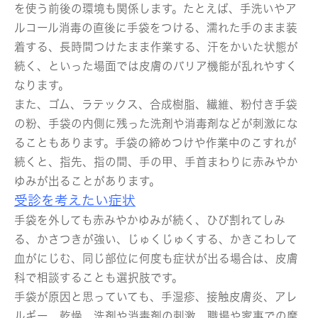
を使う前後の環境も関係します。たとえば、手洗いやア
ルコール消毒の直後に手袋をつける、濡れた手のまま装
着する、長時間つけたまま作業する、汗をかいた状態が
続く、といった場面では皮膚のバリア機能が乱れやすく
なります。
また、ゴム、ラテックス、合成樹脂、繊維、粉付き手袋
の粉、手袋の内側に残った洗剤や消毒剤などが刺激にな
ることもあります。手袋の締めつけや作業中のこすれが
続くと、指先、指の間、手の甲、手首まわりに赤みやか
ゆみが出ることがあります。
受診を考えたい症状
手袋を外しても赤みやかゆみが続く、ひび割れてしみ
る、かさつきが強い、じゅくじゅくする、かきこわして
血がにじむ、同じ部位に何度も症状が出る場合は、皮膚
科で相談することも選択肢です。
手袋が原因と思っていても、手湿疹、接触皮膚炎、アレ
ルギー、乾燥、洗剤や消毒剤の刺激、職場や家事での摩