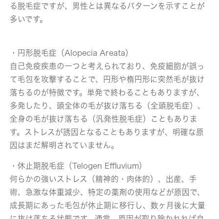
る脱毛症ですが、男性とは異なるパターンを示すことが
多いです。
・円形脱毛症（Alopecia Areata）
自己免疫疾患の一つと考えられており、免疫細胞が誤っ
て毛包を攻撃することで、円形や楕円形に突然毛が抜け
落ちるのが特徴です。単発で終わることもありますが、
多発したり、頭全体の毛が抜け落ちる（全頭脱毛症）、
全身の毛が抜け落ちる（汎発性脱毛症）こともありま
す。ストレスが誘因となることもありますが、明確な原
因はまだ解明されていません。
・休止期脱毛症（Telogen Effluvium）
何らかの強いストレス（精神的・肉体的）、出産、手
術、急激な体重減少、特定の薬剤の使用などが原因で、
成長期にあった毛包が休止期に移行し、数ヶ月後に大量
に抜け落ちる状態です。通常、原因が取り除かれれば自