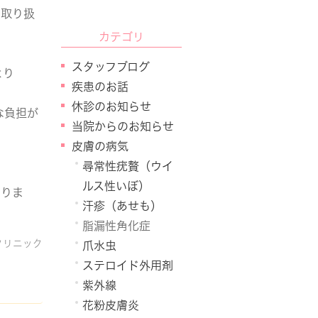
の取り扱
カテゴリ
スタッフブログ
より
疾患のお話
休診のお知らせ
な負担が
当院からのお知らせ
皮膚の病気
尋常性疣贅（ウイ
ルス性いぼ）
なりま
汗疹（あせも）
脂漏性角化症
クリニック
爪水虫
ステロイド外用剤
紫外線
花粉皮膚炎