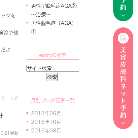
男性型脱毛症AGA②
～治療～
ェックを
男性脱毛症（AGA）
①
検診や他
くださ
entryの検索
クリニック
月別ブログ記事一覧
2018年05月
せ
2016年10月
2016年08月
10.21更新