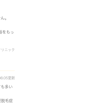
せん。
裕をもっ
クリニック
08.05更新
方も多い
型脱毛症