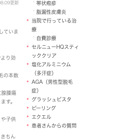
08.09更新
帯状疱疹
脂漏性皮膚炎
当院で行っている治
療
していま
自費診療
セルニューHQスティ
ッククリア
でより効
塩化アルミニウム
（多汗症）
毛の本数
AGA（男性型脱毛
症）
立腺腫瘍
グラッシュビスタ
ります。
ピーリング
エクエル
）や子供
患者さんからの質問
てきちん