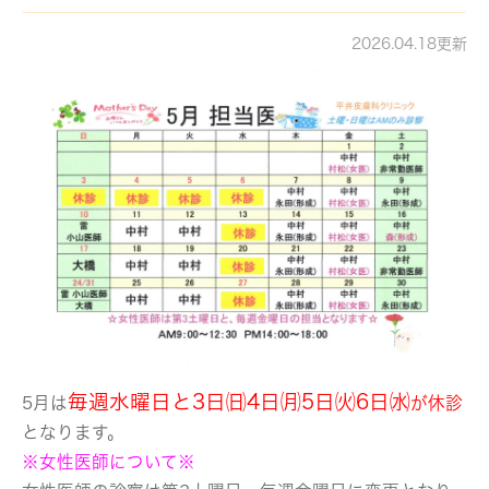
2026.04.18更新
毎週水曜日と3日㈰4日㈪5日㈫6日㈬
5月は
が休診
となります。
※女性医師について※