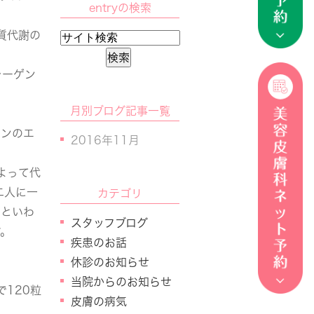
entryの検索
質代謝の
ラーゲン
月別ブログ記事一覧
モンのエ
2016年11月
よって代
二人に一
カテゴリ
いといわ
スタッフブログ
す。
疾患のお話
休診のお知らせ
当院からのお知らせ
120粒
皮膚の病気