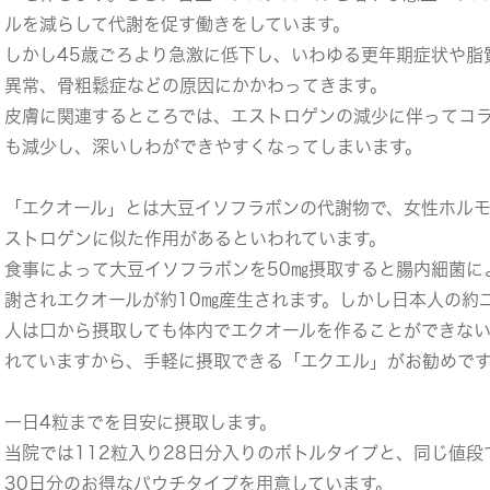
ルを減らして代謝を促す働きをしています。
しかし45歳ごろより急激に低下し、いわゆる更年期症状や脂
異常、骨粗鬆症などの原因にかかわってきます。
皮膚に関連するところでは、エストロゲンの減少に伴ってコ
も減少し、深いしわができやすくなってしまいます。
「
エクオール
」とは大豆イソフラボンの代謝物で、女性ホル
ストロゲンに似た作用があるといわれています。
食事によって大豆イソフラボンを50㎎摂取すると腸内細菌に
謝されエクオールが約10㎎産生されます。しかし日本人の約
人は口から摂取しても体内でエクオールを作ることができな
れていますから、手軽に摂取できる「
エクエル
」がお勧めで
一日4粒までを目安に摂取します。
当院では112粒入り28日分入りのボトルタイプと、同じ値段で
30日分のお得なパウチタイプを用意しています。