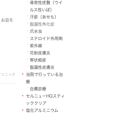
尋常性疣贅（ウイ
ルス性いぼ）
汗疹（あせも）
くお話を
脂漏性角化症
爪水虫
ステロイド外用剤
紫外線
花粉皮膚炎
帯状疱疹
脂漏性皮膚炎
当院で行っている治
クリニック
療
自費診療
セルニューHQスティ
ッククリア
塩化アルミニウム