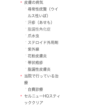
皮膚の病気
尋常性疣贅（ウイ
ルス性いぼ）
汗疹（あせも）
脂漏性角化症
爪水虫
ステロイド外用剤
紫外線
花粉皮膚炎
帯状疱疹
脂漏性皮膚炎
当院で行っている治
療
自費診療
セルニューHQスティ
ッククリア