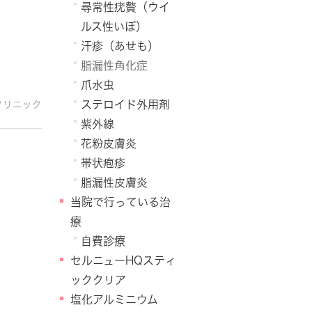
尋常性疣贅（ウイ
ルス性いぼ）
汗疹（あせも）
脂漏性角化症
爪水虫
ステロイド外用剤
クリニック
紫外線
花粉皮膚炎
帯状疱疹
脂漏性皮膚炎
当院で行っている治
療
自費診療
セルニューHQスティ
ッククリア
塩化アルミニウム