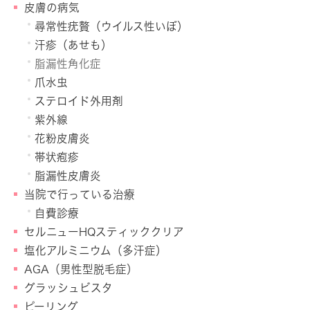
皮膚の病気
尋常性疣贅（ウイルス性いぼ）
汗疹（あせも）
脂漏性角化症
爪水虫
ステロイド外用剤
紫外線
花粉皮膚炎
帯状疱疹
脂漏性皮膚炎
当院で行っている治療
自費診療
セルニューHQスティッククリア
塩化アルミニウム（多汗症）
AGA（男性型脱毛症）
グラッシュビスタ
ピーリング