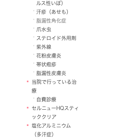
ルス性いぼ）
汗疹（あせも）
脂漏性角化症
爪水虫
ステロイド外用剤
紫外線
花粉皮膚炎
帯状疱疹
脂漏性皮膚炎
当院で行っている治
療
自費診療
セルニューHQスティ
ッククリア
塩化アルミニウム
（多汗症）