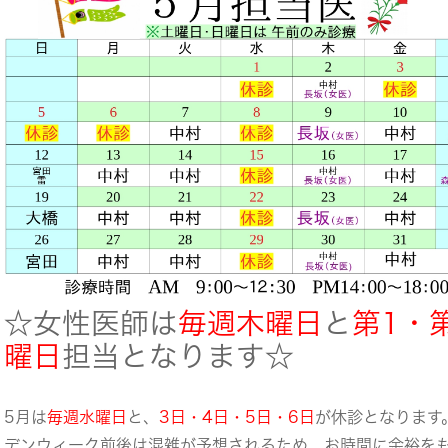
☆女性医師は
毎週木曜日
と
第1・
曜日
担当となります☆
5月は
毎週水曜日
と、
3日・4日・5日・6日
が休診となります
デンウィーク前後は混雑が予想されるため、お時間に余裕を