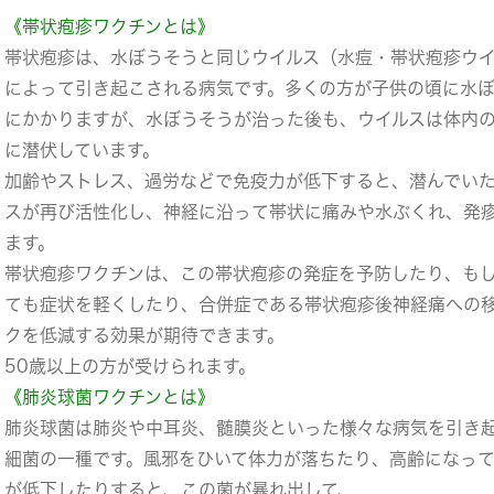
《帯状疱疹ワクチンとは》
帯状疱疹は、水ぼうそうと同じウイルス（水痘・帯状疱疹ウ
によって引き起こされる病気です。多くの方が子供の頃に水
にかかりますが、水ぼうそうが治った後も、ウイルスは体内
に潜伏しています。
加齢やストレス、過労などで免疫力が低下すると、潜んでい
スが再び活性化し、神経に沿って帯状に痛みや水ぶくれ、発
ます。
帯状疱疹ワクチンは、この帯状疱疹の発症を予防したり、も
ても症状を軽くしたり、合併症である帯状疱疹後神経痛への
クを低減する効果が期待できます。
50歳以上の方が受けられます。
《肺炎球菌ワクチンとは》
肺炎球菌は肺炎や中耳炎、髄膜炎といった様々な病気を引き
細菌の一種です。風邪をひいて体力が落ちたり、高齢になっ
が低下したりすると、この菌が暴れ出して、