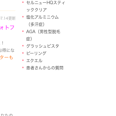
セルニューHQスティ
ッククリア
塩化アルミニウム
07.14更新
（多汗症）
ォトフ
AGA（男性型脱毛
症）
た！
グラッシュビスタ
お得にな
ピーリング
ニターも
エクエル
患者さんからの質問
あなたの