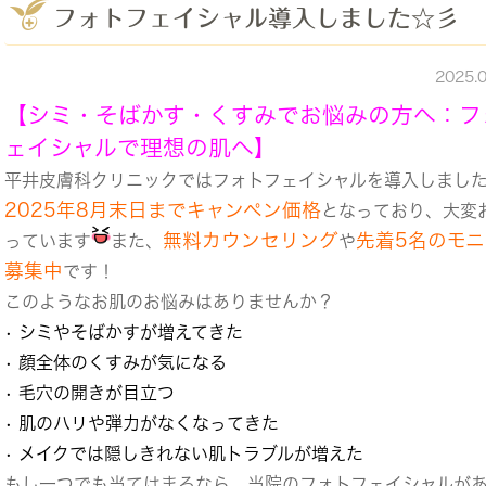
フォトフェイシャル導入しました☆彡
2025.
【シミ・そばかす・くすみでお悩みの方へ：フ
ェイシャルで理想の肌へ】
平井皮膚科クリニックではフォトフェイシャルを導入しまし
2025年8月末日までキャンペン価格
となっており、大変
無料カウンセリング
先着5名のモ
っています
また、
や
募集中
です！
このようなお肌のお悩みはありませんか？
• シミやそばかすが増えてきた
• 顔全体のくすみが気になる
• 毛穴の開きが目立つ
• 肌のハリや弾力がなくなってきた
• メイクでは隠しきれない肌トラブルが増えた
もし一つでも当てはまるなら、当院のフォトフェイシャルが