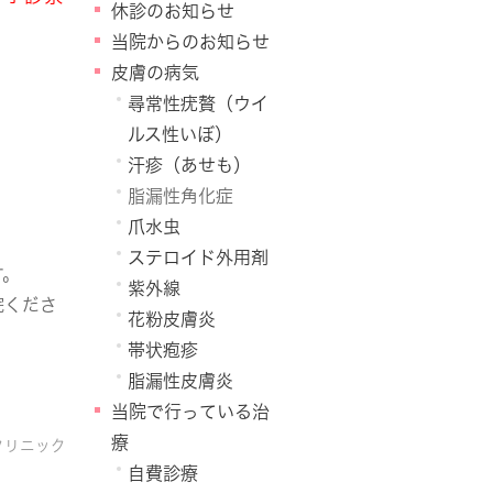
休診のお知らせ
当院からのお知らせ
皮膚の病気
尋常性疣贅（ウイ
ルス性いぼ）
汗疹（あせも）
脂漏性角化症
爪水虫
ステロイド外用剤
す。
紫外線
院くださ
花粉皮膚炎
帯状疱疹
脂漏性皮膚炎
当院で行っている治
療
クリニック
自費診療