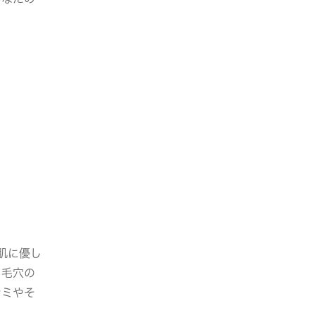
いう肌に優し
、毛穴の
シミやそ