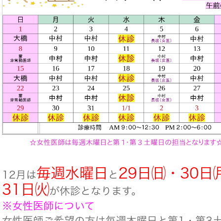
毎週水曜日
29日㈰・30日
12月は
と
31日㈫
が休診となります。
※女性医師について
女性医師ご希望の方は毎週木曜日と第1・第3