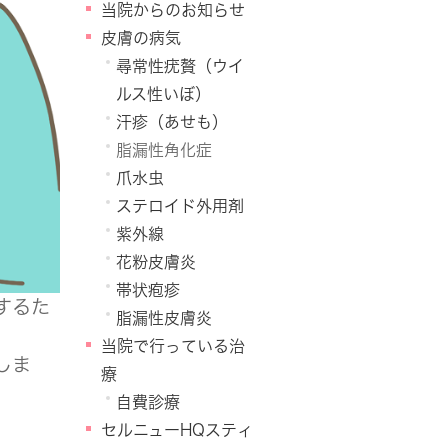
当院からのお知らせ
皮膚の病気
尋常性疣贅（ウイ
ルス性いぼ）
汗疹（あせも）
脂漏性角化症
爪水虫
ステロイド外用剤
紫外線
花粉皮膚炎
帯状疱疹
するた
脂漏性皮膚炎
当院で行っている治
しま
療
自費診療
セルニューHQスティ