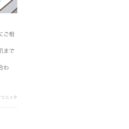
にご相
爪まで
合わ
クリニック