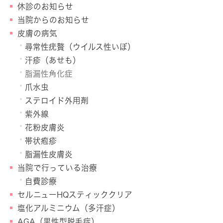
休診のお知らせ
当院からのお知らせ
皮膚の病気
尋常性疣贅（ウイルス性いぼ）
汗疹（あせも）
脂漏性角化症
爪水虫
ステロイド外用剤
紫外線
花粉皮膚炎
帯状疱疹
脂漏性皮膚炎
当院で行っている治療
自費診療
セルニューHQスティッククリア
塩化アルミニウム（多汗症）
AGA（男性型脱毛症）