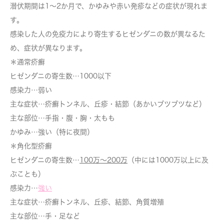
潜伏期間は1～2か月で、かゆみや赤い発疹などの症状が現れま
す。
感染した人の免疫力により寄生するヒゼンダニの数が異なるた
め、症状が異なります。
＊通常疥癬
ヒゼンダニの寄生数…1000以下
感染力…弱い
主な症状…疥癬トンネル、丘疹・結節（あかいブツブツなど）
主な部位…手指・腹・胸・太もも
かゆみ…強い（特に夜間）
＊角化型疥癬
ヒゼンダニの寄生数…
100万～200万
（中には1000万以上に及
ぶことも）
感染力…
強い
主な症状…疥癬トンネル、丘疹、結節、角質増殖
主な部位…手・足など