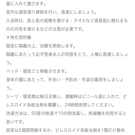
器に入れて運びます。
室内も通常通り掃除を行い、清潔にしましょう。
入浴時は、肌と肌の接触を避ける・タオルなど直接肌に触れるも
のの共有を避けるなどの注意が必要です。
＊角化型疥癬
個室に隔離の上、治療を開始します。
隔離にあたって必ず患者本人の同意をとり、人権に配慮しましょ
う。
ベッド・寝具ごと移動させます。
身体介護にあたって、手洗い・予防衣・手袋の着用をしましょ
う。
シーツ・寝具類は毎日交換し、運搬時はビニール袋に入れて、ピ
レスロイド系殺虫剤を噴霧し、24時間密閉してください。
洗濯方法は、50度の熱湯で10分間消毒し、乾燥機を利用すると
良いです。
居室は2週間閉鎖するか、ピレスロイド系殺虫剤を1階だけ散布