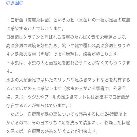
◎原因◎
・白癬菌（皮膚糸状菌）というカビ（真菌）の一種が足裏の皮膚
に感染することで起こります。
白癬菌はケラチンと呼ばれる皮膚のたんぱく質を栄養源として、
高温多湿の環境を好むため、靴下や靴で覆われ高温多湿となりや
すい足部の皮膚（角層）でよく増殖し、感染が起こります。
・水虫は、水虫の人と直接足を触れ合うことがなくてもうつりま
す。
水虫の人が素足ではいたスリッパや足ふきマットなどを共有する
ことでほかの人に感染します（水虫の人がいる家庭や、公衆浴
場、スポーツジムやプールの足ふきマットには高確率で白癬菌が
存在することが知られています。）
・ただし、白癬菌が足の裏についても感染するには24時間以上
かかるので、その日のうちに足を洗って清潔にし、乾燥した状態
を保てば、白癬菌の感染を防ぐことが出来ます。