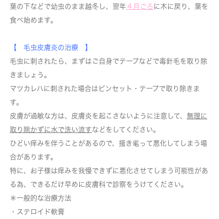
葉の下などで幼虫のまま越冬し、翌年
４月ごろ
に木に戻り、葉を
食べ始めます。
【 毛虫皮膚炎の治療 】
毛虫に刺されたら、まずはご自身でテープなどで毒針毛を取り除
きましょう。
マツカレハに刺された場合はピンセット・テープで取り除きま
す。
皮膚が過敏な方は、皮膚炎を起こさないように注意して、
無理に
取り除かずに水で洗い流す
などをしてください。
ひどい痒みを伴うことがあるので、掻き毟って悪化してしまう場
合があります。
特に、お子様は痒みを我慢できずに悪化させてしまう可能性があ
る為、できるだけ早めに皮膚科で診察をうけてください。
＊一般的な治療方法
・ステロイド軟膏