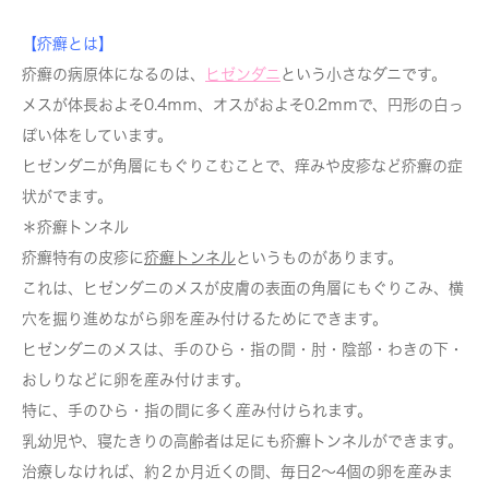
【疥癬とは】
疥癬の病原体になるのは、
ヒゼンダニ
という小さなダニです。
メスが体長およそ0.4ｍｍ、オスがおよそ0.2ｍｍで、円形の白っ
ぽい体をしています。
ヒゼンダニが角層にもぐりこむことで、痒みや皮疹など疥癬の症
状がでます。
＊疥癬トンネル
疥癬特有の皮疹に
疥癬トンネル
というものがあります。
これは、ヒゼンダニのメスが皮膚の表面の角層にもぐりこみ、横
穴を掘り進めながら卵を産み付けるためにできます。
ヒゼンダニのメスは、手のひら・指の間・肘・陰部・わきの下・
おしりなどに卵を産み付けます。
特に、手のひら・指の間に多く産み付けられます。
乳幼児や、寝たきりの高齢者は足にも疥癬トンネルができます。
治療しなければ、約２か月近くの間、毎日2～4個の卵を産みま