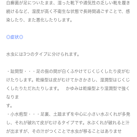
白癬菌が足についたまま、湿った靴下や通気性の乏しい靴を履き
続けるなど、湿度が高く不衛生な状態で長時間過ごすことで、感
染したり、また悪化したりします。
◎症状◎
水虫には3つのタイプに分けられます。
・趾間型
・・・足の指の間が白くふやけてじくじくしたり皮がむ
けたりします。乾燥型は皮がむけてかさかさし、湿潤型はじくじ
くしたりただれたりします。 かゆみは乾燥型より湿潤型で強く
なりま
す
・小水疱型
・・・足裏、土踏まずを中心に小さい水ぶくれが多発
し、それが破れて皮がむけるタイプです。水ぶくれが破れると汁
が出ますが、その汁がつくことで水虫が移ることはありませ