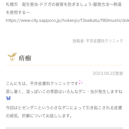
札幌市 衛生害虫-ドクガの被害を防ぎましょう-駆除方法～熱湯
を使用する～
https://www.city.sapporo.jp/hokenjo/f3seikatu/f80mushi/d
投稿者:
平井皮膚科クリニック
疥癬
2023.06.22更新
こんにちは、平井皮膚科クリニックです
蒸し暑く、湿っぽいこの季節はいろんなダニ・虫が発生しますね
今回はヒゼンダニという小さなダニによって引き起こされる皮膚
の病気、疥癬についてお話しします。