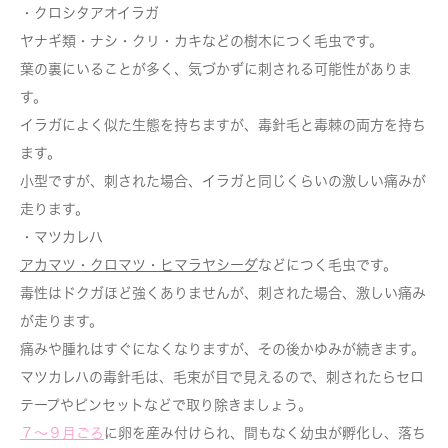
・クロシタアオイラガ
ヤナギ類・ナシ・クリ・カキなどの樹木につく毛虫です。
葉の裏にいることが多く、気づかずに刺される可能性がありま
す。
イラガによく似た生態を持ちますが、毒針毛と毒棘の両方を持ち
ます。
小型ですが、刺された場合、イラガと同じくらいの激しい痛みが
走ります。
・マツカレハ
アカマツ・クロマツ・ヒマラヤシーダ
などにつく毛虫です。
毒性はドクガほど強くありませんが、刺された場合、激しい痛み
が走ります。
痛みや腫れはすぐになくなりますが、その後かゆみが続きます。
マツカレハの毒針毛は、毛束が目で見えるので、刺されたらセロ
テープやピンセットなどで取り除きましょう。
７～９月ごろ
に卵を産み付けられ、間もなく幼虫が孵化し、落ち