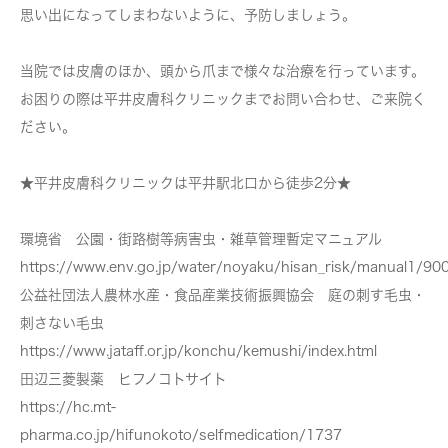
思い出になってしまわないように、予防しましょう。
当院では皮膚のほか、頭から爪まで様々な治療を行っています。
お困りの際は平井皮膚科クリニックまでお問い合わせ、ご来院く
ださい。
★平井皮膚科クリニックは平井駅北口から徒歩2分★
環境省 公園・街路樹等病害虫・雑草管理暫定マニュアル
https://www.env.go.jp/water/noyaku/hisan_risk/manual1/90
公益社団法人農林水産・食品産業技術振興協会 庭の刺す毛虫・
刺さない毛虫
https://www.jataff.or.jp/konchu/kemushi/index.html
田辺三菱製薬 ヒフノコトサイト
https://hc.mt-
pharma.co.jp/hifunokoto/selfmedication/1737