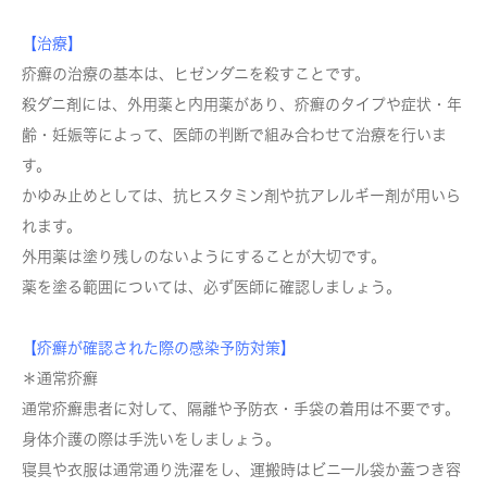
【治療】
疥癬の治療の基本は、ヒゼンダニを殺すことです。
殺ダニ剤には、外用薬と内用薬があり、疥癬のタイプや症状・年
齢・妊娠等によって、医師の判断で組み合わせて治療を行いま
す。
かゆみ止めとしては、抗ヒスタミン剤や抗アレルギー剤が用いら
れます。
外用薬は塗り残しのないようにすることが大切です。
薬を塗る範囲については、必ず医師に確認しましょう。
【疥癬が確認された際の感染予防対策】
＊通常疥癬
通常疥癬患者に対して、隔離や予防衣・手袋の着用は不要です。
身体介護の際は手洗いをしましょう。
寝具や衣服は通常通り洗濯をし、運搬時はビニール袋か蓋つき容