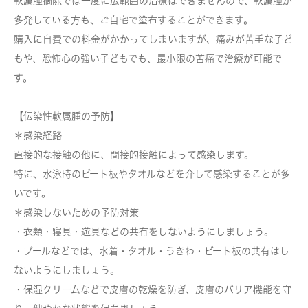
軟属腫摘除では一度に広範囲の治療はできませんので、軟属腫が
多発している方も、ご自宅で塗布することができます。
購入に自費での料金がかかってしまいますが、痛みが苦手な子ど
もや、恐怖心の強い子どもでも、最小限の苦痛で治療が可能で
す。
【伝染性軟属腫の予防】
＊感染経路
直接的な接触の他に、間接的接触によって感染します。
特に、水泳時のビート板やタオルなどを介して感染することが多
いです。
＊感染しないための予防対策
・衣類・寝具・遊具などの共有をしないようにしましょう。
・プールなどでは、水着・タオル・うきわ・ビート板の共有はし
ないようにしましょう。
・保湿クリームなどで皮膚の乾燥を防ぎ、皮膚のバリア機能を守