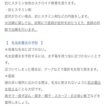
抗ヒスタミン含有のステロイド軟膏を塗ります。
・抗ヒスタミン剤
症状がひどい場合、抗ヒスタミン剤などの内服をします。
※治療に関しては、診察にて医師が症状を診たうえで、医師の判
断で治療を行います。
【 毛虫皮膚炎の予防 】
＊有毒な毛虫に近づかない。
毛虫皮膚炎を予防するには、まず毒を持つ虫に近づかないことで
す。
近づいてしまった場合は、テープなどで毒針毛を取り除きます。
＊服装
緑の多い場所に出かける際は、毛虫に刺されないように
肌の露出
を控える
ことも大切です。
長そで・長ずぼん・軍手・帽子・スカーフ・丈の長い靴下
などを
着用しましょう。