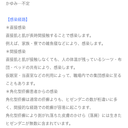
かゆみ…不定
【感染経路】
＊直接感染
直接肌と肌が長時間接触することで感染します。
例えば、家族・寮での雑魚寝などにより、感染します。
＊間接感染
直接肌と肌が接触しなくても、人の体温が残っているシーツ・布
団・ベッドの共有により、感染します。
仮眠室・当直室などの利用によって、職場内での集団感染に至る
こともあります。
＊角化型疥癬患者からの感染
角化型疥癬は通常の疥癬よりも、ヒゼンダニの数が桁違いに多
く、間接的な経路での乾癬が容易に起こります、
角化型疥癬により剥がれ落ちた皮膚のかけら（落屑）には生きた
ヒゼンダニが無数に含まれています。