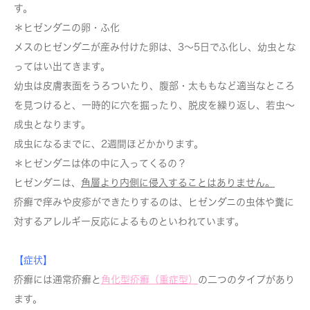
す。
＊ヒゼンダニの卵・ふ化
メスのヒゼンダニが産み付けた卵は、3～5日でふ化し、幼虫とな
ってはい出てきます。
幼虫は皮膚表面をうろついたり、腹部・太ももなど適当なところ
を見つけると、一時的に穴を掘ったり、脱皮を繰り返し、若虫～
成虫となります。
成虫になるまでに、2週間ほどかかります。
＊ヒゼンダニは体の中に入ってくるの？
ヒゼンダニは、
角層より内側に侵入することはありません。
疥癬で痒みや皮疹ができたりするのは、ヒゼンダニの虫体や糞に
対するアレルギー反応によるものといわれています。
【症状】
疥癬には通常疥癬と
角化型疥癬（重症型）
の二つのタイプがあり
ます。