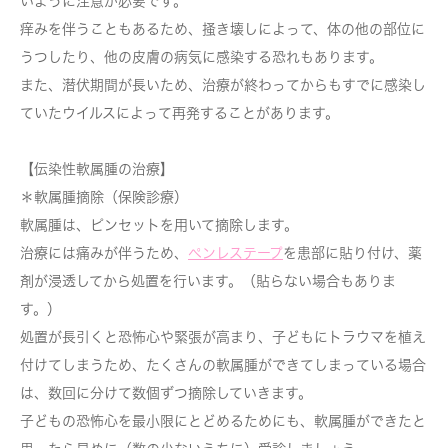
いように注意が必要です。
痒みを伴うこともあるため、掻き壊しによって、体の他の部位に
うつしたり、他の皮膚の病気に感染する恐れもあります。
また、潜伏期間が長いため、治療が終わってからもすでに感染し
ていたウイルスによって再発することがあります。
【伝染性軟属腫の治療】
＊軟属腫摘除（保険診療）
軟属腫は、ピンセットを用いて摘除します。
治療には痛みが伴うため、
ペンレステープ
を患部に貼り付け、薬
剤が浸透してから処置を行います。（貼らない場合もありま
す。）
処置が長引くと恐怖心や緊張が高まり、子どもにトラウマを植え
付けてしまうため、たくさんの軟属腫ができてしまっている場合
は、数回に分けて数個ずつ摘除していきます。
子どもの恐怖心を最小限にとどめるためにも、軟属腫ができたと