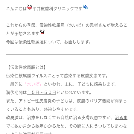
こんにちは
平井皮膚科クリニックです
これからの季節、伝染性軟属腫（水いぼ）の患者さんが増えるこ
とが予想されます
今回は伝染性軟属腫について、お話しします。
【伝染性軟属腫とは】
伝染性軟属腫ウイルスにとって感染する皮膚疾患です。
一般的に
「水いぼ」
といわれ、主に、子どもに感染します。
潜伏期間は
１５日～５０日
といわれています。
また、アトピー性皮膚炎の子どもは、皮膚のバリア機能が弱まっ
ていることもあり、感染しやすいです。
軟属腫は、治療をしなくても自然に治る皮膚疾患ですが、
治るま
でに数か月から数年かかる
ため、その間に人にうつしてしまわな