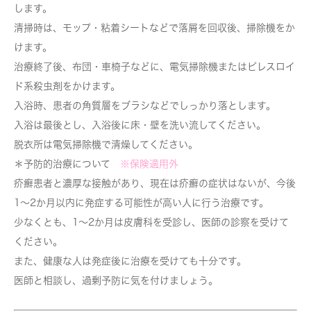
します。
清掃時は、モップ・粘着シートなどで落屑を回収後、掃除機をか
けます。
治療終了後、布団・車椅子などに、電気掃除機またはピレスロイ
ド系殺虫剤をかけます。
入浴時、患者の角質層をブラシなどでしっかり落とします。
入浴は最後とし、入浴後に床・壁を洗い流してください。
脱衣所は電気掃除機で清燥してください。
＊予防的治療について
※保険適用外
疥癬患者と濃厚な接触があり、現在は疥癬の症状はないが、今後
1～2か月以内に発症する可能性が高い人に行う治療です。
少なくとも、1～2か月は皮膚科を受診し、医師の診察を受けて
ください。
また、健康な人は発症後に治療を受けても十分です。
医師と相談し、過剰予防に気を付けましょう。