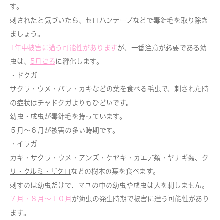
す。
刺されたと気づいたら、セロハンテープなどで毒針毛を取り除き
ましょう。
1年中被害に遭う可能性があります
が、一番注意が必要である幼
虫は、
5月ごろ
に孵化します。
・ドクガ
サクラ・ウメ・バラ・カキなどの葉を食べる毛虫で、刺された時
の症状はチャドクガよりもひどいです。
幼虫・成虫が毒針毛を持っています。
５月～６月が被害の多い時期です。
・イラガ
カキ・サクラ・ウメ・アンズ・ケヤキ・カエデ類・ヤナギ類、ク
リ・クルミ・ザクロ
などの樹木の葉を食べます。
刺すのは幼虫だけで、マユの中の幼虫や成虫は人を刺しません。
７月・８月～１０月
が幼虫の発生時期で被害に遭う可能性があり
ます。