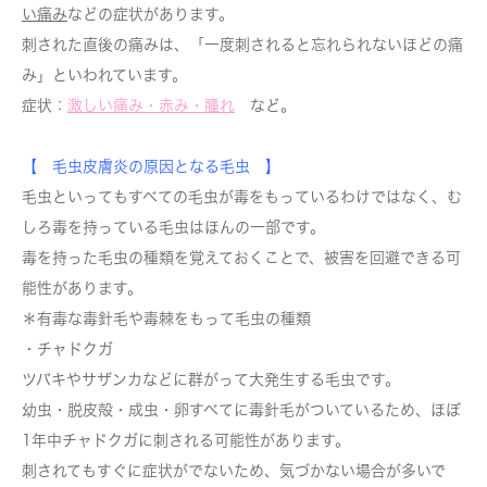
い痛み
などの症状があります。
刺された直後の痛みは、「一度刺されると忘れられないほどの痛
み」といわれています。
症状：
激しい痛み・赤み・腫れ
など。
【 毛虫皮膚炎の原因となる毛虫 】
毛虫といってもすべての毛虫が毒をもっているわけではなく、む
しろ毒を持っている毛虫はほんの一部です。
毒を持った毛虫の種類を覚えておくことで、被害を回避できる可
能性があります。
＊有毒な毒針毛や毒棘をもって毛虫の種類
・チャドクガ
ツバキやサザンカなどに群がって大発生する毛虫です。
幼虫・脱皮殻・成虫・卵すべてに毒針毛がついているため、ほぼ
1年中チャドクガに刺される可能性があります。
刺されてもすぐに症状がでないため、気づかない場合が多いで