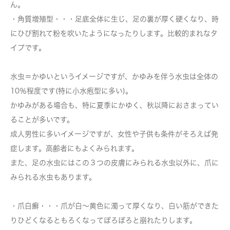
ん。
・角質増殖型
・・・足底全体に生じ、足の裏が厚く硬くなり、時
にひび割れて粉を吹いたようになったりします。比較的まれなタ
イプです。
水虫＝かゆいというイメージですが、かゆみを伴う水虫は全体の
10％程度です(特に小水疱型に多い)。
かゆみがある場合も、特に夏季にかゆく、秋以降におさまってい
ることが多いです。
成人男性に多いイメージですが、女性や子供も条件がそろえば発
症します。高齢者にもよくみられます。
また、足の水虫にはこの３つの皮膚にみられる水虫以外に、爪に
みられる水虫もあります。
・爪白癬
・・・爪が白～黄色に濁って厚くなり、白い筋ができた
りひどくなるともろくなってぽろぽろと崩れたりします。