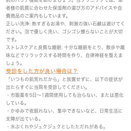
肌のバリア機能を助けましょう。当クリニックでは、患
者様の肌質に合わせた保湿剤の選び方のアドバイスや自
費商品のご案内もしています。
正しい洗浄:
熱すぎるお湯や、刺激の強い石鹸は避けてく
ださい。泡で優しく洗い、ゴシゴシ擦らないことが大切
です。
ストレスケアと良質な睡眠:
十分な睡眠をとり、散歩や趣
味などでリラックスする時間を作り、自律神経を整えま
しょう。
受診をした方が良い場合は？
「いつもの肌荒れだから」と放置せずに、以下の症状が
出たらすぐに当院を受診してください。
・市販薬を5日～1週間使用しても治らない、または悪化
している。
・かゆみで夜眠れない、集中できないなど、日常生活に
支障が出ている。
・水ぶくれやジュクジュクとしたただれがある。