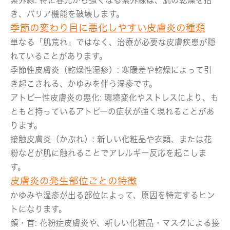
紫外線:
特に春先から強くなる紫外線は、肌の乾燥を招
き、バリア機能を破壊します。
季節の変わり目に悪化しやすい皮膚炎の種類
単なる「肌荒れ」ではなく、治療が必要な皮膚疾患が隠
れていることがあります。
季節性皮膚炎（乾燥性湿疹）:
寒暖差や乾燥によって引
き起こされる、かゆみを伴う湿疹です。
アトピー性皮膚炎の悪化:
環境変化やストレスにより、も
ともと持っているアトピーの症状が強く現れることがあ
ります。
接触皮膚炎（かぶれ）:
新しい化粧品や衣類、または花
粉などが肌に触れることでアレルギー反応を起こしま
す。
皮膚炎の発生部位ごとの特徴
かゆみや湿疹が出る部位によって、原因を特定するヒン
トになります。
顔・首:
花粉症皮膚炎や、新しい化粧品・マスクによる接