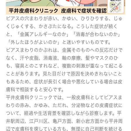
ピアスの穴まわりが赤い、かゆい、ひりひりする、じゅ
くじゅくする、かさぶたになる。こうした症状が続く
と、「金属アレルギーなのか」「消毒が合わないのか」
「外したほうがよいのか」と迷いやすいものです。
ピアスまわりのかぶれは、金属そのものへの反応だけで
なく、汗や皮脂、消毒液、軸の摩擦、髪やマスクのひ
も、寝具とのこすれなど、複数の刺激が重なって起こる
ことがあります。見た目だけで原因を決めきれないこと
もあるため、症状が長引く場合や悪化している場合は皮
膚科で相談すると安心です。
平井皮膚科クリニックでは、一般皮膚科としてピアスま
わりの赤み、かゆみ、ただれ、分泌物などの皮膚症状に
ついて、経過や生活背景を確認しながら診察します。平
井駅周辺、江戸川区、亀戸方面、新小岩方面から平井周
辺で皮膚科を探している方も、無理に自己判断を続ける