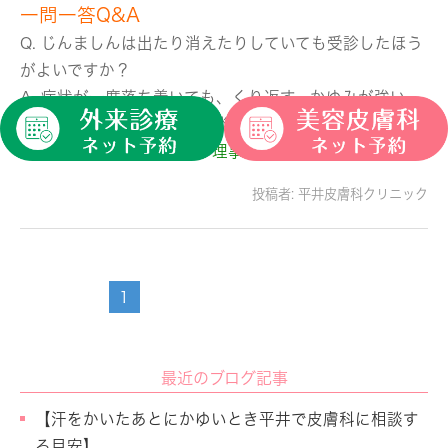
一問一答Q&A
Q. じんましんは出たり消えたりしていても受診したほう
がよいですか？
A. 症状が一度落ち着いても、くり返す、かゆみが強い、
生活に支障がある場合は相談の目安になります。
～医療法人社団 俊爽会 理事長 小林俊一 監修～
投稿者:
平井皮膚科クリニック
1
最近のブログ記事
【汗をかいたあとにかゆいとき平井で皮膚科に相談す
る目安】