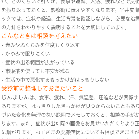
か、どのくらいで引くか、食事や運動、入浴、疲れなどで変
を振り返っておくと、診察時に伝えやすくなります。平井皮
ックでは、症状や経過、生活背景を確認しながら、必要な治
の方針をわかりやすく説明することを大切にしています。
こんなときは相談を考えたい
• 赤みやふくらみを何度もくり返す
• かゆみで眠りにくい
• 症状の出る範囲が広がっている
• 市販薬を使っても不安が残る
• 生活の中で悪化するきっかけがはっきりしない
受診前に整理しておきたいこと
じんましん
は、食事、疲れ、汗、気温差、圧迫などが関係す
ありますが、はっきりしたきっかけが見つからないこともあ
づいた変化を無理のない範囲でメモしておくと、相談の手が
ります。また、症状が出た際の画像をお見せいただくとより
に繋がります。お子さまの皮膚症状についても相談できます