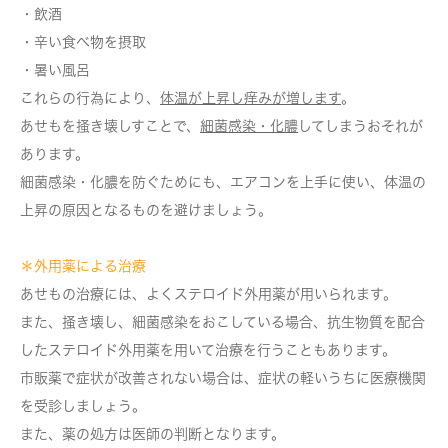
・飲酒
・辛い食べ物を摂取
・暑い風呂
これらの行為により、
体温が上昇し痒みが増します
。
あせもを掻き壊しすことで、
細菌感染・化膿
してしまうおそれが
あります。
細菌感染・化膿を防ぐためにも、エアコンを上手に使い、体温の
上昇の原因となるものを避けましょう。
＊外用薬による治療
あせもの治療には、よくステロイド外用薬が用いられます。
また、掻き壊し、細菌感染をおこしている場合、抗生物質を配合
したステロイド外用薬を用いて治療を行うこともあります。
市販薬で症状が改善されない場合は、症状の軽いうちに医療機関
を受診しましょう。
また、薬の処方は医師の判断となります。