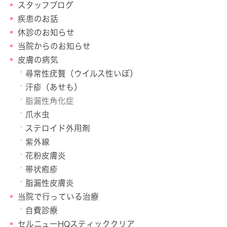
スタッフブログ
疾患のお話
休診のお知らせ
当院からのお知らせ
皮膚の病気
尋常性疣贅（ウイルス性いぼ）
汗疹（あせも）
脂漏性角化症
爪水虫
ステロイド外用剤
紫外線
花粉皮膚炎
帯状疱疹
脂漏性皮膚炎
当院で行っている治療
自費診療
セルニューHQスティッククリア