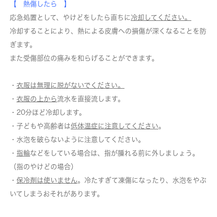
【 熱傷したら 】
応急処置として、
やけどをしたら直ちに
冷却してください。
冷却することにより、熱による皮膚への損傷が深くなることを防
ぎます。
また受傷部位の痛みを和らげることができます。
・
衣服は無理に脱がないでください。
・
衣服の上から
流水を直接流します。
・20分ほど冷却します。
・子どもや高齢者は
低体温症に注意してください
。
・水泡を破らないように注意してください。
・
指輪
などをしている場合は、指が腫れる前に外しましょう。
（指のやけどの場合）
・
保冷剤は使いません
。冷たすぎて凍傷になったり、水泡をやぶ
いてしまうおそれがあります。