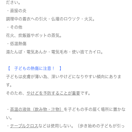
ださい。
・直接の炎
調理中の着衣への引火・仏壇のロウソク・火災。
・その他
花火、炊飯器やポットの蒸気。
・低温熱傷
湯たんぽ・電気あんか・電気毛布・使い捨てカイロ。
【 子どもの熱傷に注意！ 】
子どもは皮膚が薄い為、深いやけどになりやすい傾向にありま
す。
そのため、
やけどを予防することが重要
です。
・
高温の液体（飲み物・汁物）
を子どもの手の届く場所に置かな
い。
・
テーブルクロス
などは使用しない。（歩き始めの子どもが引っ