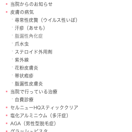
当院からのお知らせ
皮膚の病気
尋常性疣贅（ウイルス性いぼ）
汗疹（あせも）
脂漏性角化症
爪水虫
ステロイド外用剤
紫外線
花粉皮膚炎
帯状疱疹
脂漏性皮膚炎
当院で行っている治療
自費診療
セルニューHQスティッククリア
塩化アルミニウム（多汗症）
AGA（男性型脱毛症）
グラッシュビスタ