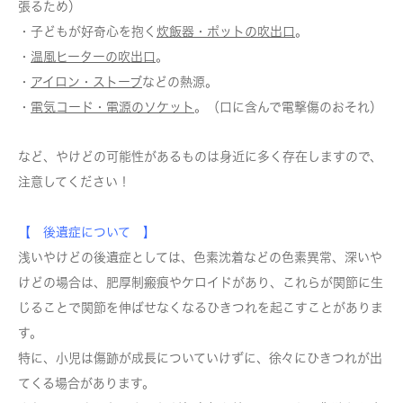
張るため）
・子どもが好奇心を抱く
炊飯器・ポットの吹出口
。
・
温風ヒーターの吹出口
。
・
アイロン・ストーブ
などの熱源。
・
電気コード・電源のソケット
。（口に含んで電撃傷のおそれ）
など、やけどの可能性があるものは身近に多く存在しますので、
注意してください！
【 後遺症について 】
浅いやけどの後遺症としては、色素沈着などの色素異常、深いや
けどの場合は、肥厚制瘢痕やケロイドがあり、これらが関節に生
じることで関節を伸ばせなくなるひきつれを起こすことがありま
す。
特に、小児は傷跡が成長についていけずに、徐々にひきつれが出
てくる場合があります。