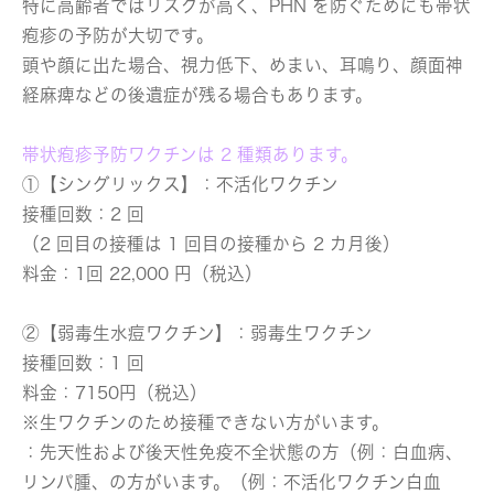
特に高齢者ではリスクが高く、PHN を防ぐためにも帯状
疱疹の予防が大切です。
頭や顔に出た場合、視力低下、めまい、耳鳴り、顔面神
経麻痺などの後遺症が残る場合もあります。
帯状疱疹予防ワクチンは 2 種類あります。
①【シングリックス】：不活化ワクチン
接種回数：2 回
（2 回目の接種は 1 回目の接種から 2 カ月後）
料金：1回 22,000 円（税込）
②【弱毒生水痘ワクチン】：弱毒生ワクチン
接種回数：1 回
料金：7150円（税込）
※生ワクチンのため接種できない方がいます。
：先天性および後天性免疫不全状態の方（例：白血病、
リンパ腫、の方がいます。（例：不活化ワクチン白血