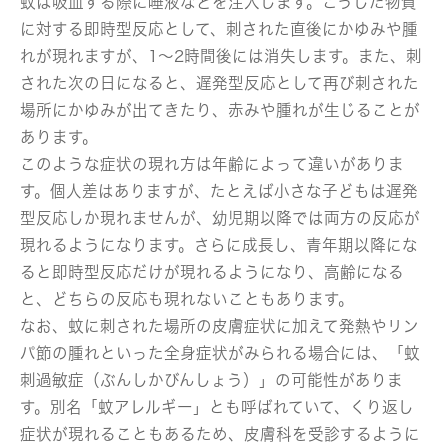
蚊は吸血する際に唾液などを注入します。こうした物質
に対する即時型反応として、刺された直後にかゆみや腫
れが現れますが、1～2時間後には消失します。また、刺
された次の日になると、遅発型反応として再び刺された
場所にかゆみが出てきたり、赤みや腫れが生じることが
あります。
このような症状の現れ方は年齢によって違いがありま
す。個人差はありますが、たとえば小さな子どもは遅発
型反応しか現れませんが、幼児期以降では両方の反応が
現れるようになります。さらに成長し、青年期以降にな
ると即時型反応だけが現れるようになり、高齢になる
と、どちらの反応も現れないこともあります。
なお、蚊に刺された場所の皮膚症状に加えて発熱やリン
パ節の腫れといった全身症状がみられる場合には、「蚊
刺過敏症（ぶんしかびんしょう）」の可能性がありま
す。別名「蚊アレルギー」とも呼ばれていて、くり返し
症状が現れることもあるため、皮膚科を受診するように