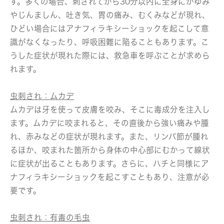
す。多くの場合、刺されてから30分以内に全身にかゆみ
やじんましん、吐き気、胃の痛み、むくみなどが現れ、
ひどい場合にはアナフィラキシーショックを起こして意
識がなくなったり、呼吸困難に陥ることもあります。こ
うした症状が現れた際には、救急車を呼ぶことが求めら
れます。
虫刺され：ムカデ
ムカデは牙を使って皮膚を咬み、そこに毒成分を注入し
ます。ムカデに咬まれると、その直後から強い痛みや腫
れ、赤みなどの症状が現れます。また、リンパ節が腫れ
るほか、咬まれた箇所から身体の中心部にむかって線状
に症状が出ることもあります。さらに、ハチと同様にア
ナフィラキシーショックを起こすこともあり、注意が必
要です。
虫刺され：有毒の毛虫