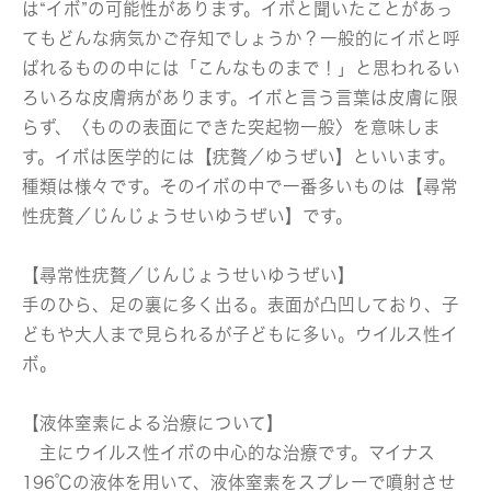
は“イボ”の可能性があります。イボと聞いたことがあっ
てもどんな病気かご存知でしょうか？一般的にイボと呼
ばれるものの中には「こんなものまで！」と思われるい
ろいろな皮膚病があります。イボと言う言葉は皮膚に限
らず、〈ものの表面にできた突起物一般〉を意味しま
す。イボは医学的には【疣贅／ゆうぜい】といいます。
種類は様々です。そのイボの中で一番多いものは【尋常
性疣贅／じんじょうせいゆうぜい】です。
【尋常性疣贅／じんじょうせいゆうぜい】
手のひら、足の裏に多く出る。表面が凸凹しており、子
どもや大人まで見られるが子どもに多い。ウイルス性イ
ボ。
【液体窒素による治療について】
主にウイルス性イボの中心的な治療です。マイナス
196℃の液体を用いて、液体窒素をスプレーで噴射させ