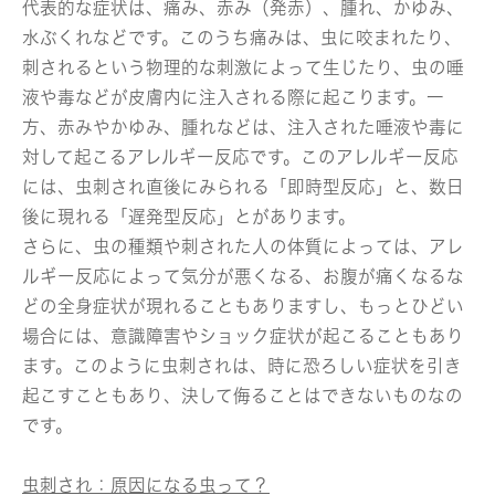
代表的な症状は、痛み、赤み（発赤）、腫れ、かゆみ、
水ぶくれなどです。このうち痛みは、虫に咬まれたり、
刺されるという物理的な刺激によって生じたり、虫の唾
液や毒などが皮膚内に注入される際に起こります。一
方、赤みやかゆみ、腫れなどは、注入された唾液や毒に
対して起こるアレルギー反応です。このアレルギー反応
には、虫刺され直後にみられる「即時型反応」と、数日
後に現れる「遅発型反応」とがあります。
さらに、虫の種類や刺された人の体質によっては、アレ
ルギー反応によって気分が悪くなる、お腹が痛くなるな
どの全身症状が現れることもありますし、もっとひどい
場合には、意識障害やショック症状が起こることもあり
ます。このように虫刺されは、時に恐ろしい症状を引き
起こすこともあり、決して侮ることはできないものなの
です。
虫刺され：原因になる虫って？