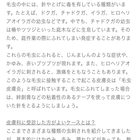
毛虫の中には、針やとげに毒を有している種類がいま
す。たとえば、ドクガ、チャドクガ、イラガ、ヒロヘリ
アオイラガの幼虫などです。中でも、チャドクガの幼虫
は椿やツツジといった庭木などに生息しています。その
ため、庭作業の際にふれてしまい発症することがありま
す。
これらの毛虫にふれると、じんましんのような症状や、
かゆみ、赤いブツブツが現れます。また、ヒロヘリアオ
イラガに刺されると、激痛をともなうこともあります。
このような毛虫に接触することで起こる皮膚炎は「毛虫
皮膚炎」と呼ばれています。毛虫にふれてしまった場合
は、絆創膏などの粘着性のあるテープを使って皮膚につ
いた針をとるようにしましょう。
皮膚科に受診した方がよいケースとは？
ここまでさまざまな種類の虫刺されを紹介してきました
が、基本的にはかゆみ、赤み、腫れなどがあっても、数