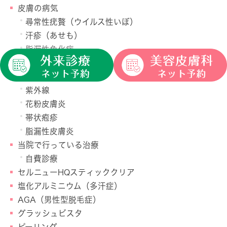
皮膚の病気
尋常性疣贅（ウイルス性いぼ）
汗疹（あせも）
脂漏性角化症
爪水虫
ステロイド外用剤
紫外線
花粉皮膚炎
帯状疱疹
脂漏性皮膚炎
当院で行っている治療
自費診療
セルニューHQスティッククリア
塩化アルミニウム（多汗症）
AGA（男性型脱毛症）
グラッシュビスタ
ピーリング