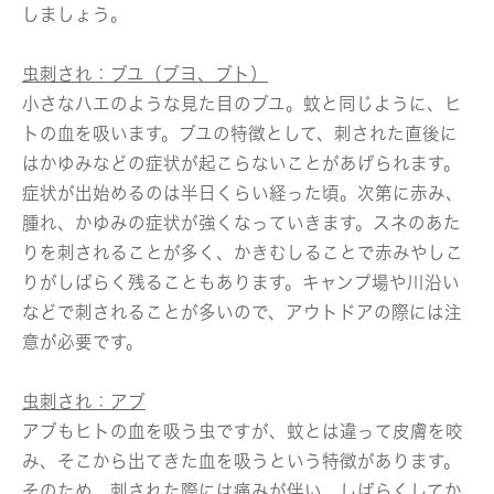
しましょう。
虫刺され：ブユ（ブヨ、ブト）
小さなハエのような見た目のブユ。蚊と同じように、ヒ
トの血を吸います。ブユの特徴として、刺された直後に
はかゆみなどの症状が起こらないことがあげられます。
症状が出始めるのは半日くらい経った頃。次第に赤み、
腫れ、かゆみの症状が強くなっていきます。スネのあた
りを刺されることが多く、かきむしることで赤みやしこ
りがしばらく残ることもあります。キャンプ場や川沿い
などで刺されることが多いので、アウトドアの際には注
意が必要です。
虫刺され：アブ
アブもヒトの血を吸う虫ですが、蚊とは違って皮膚を咬
み、そこから出てきた血を吸うという特徴があります。
そのため、刺された際には痛みが伴い、しばらくしてか