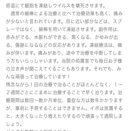
低温にて細胞を凍結しウイルスを壊死させます。
通常の綿棒による治療と比べて治療効果も高く、痛み
が少ないと言われています。目に近い部分などは、スプ
レーではなく、綿棒を用いて凍結させます。副作用は、
赤みがでる、水膨れができる、黒くなる、かゆみが出
る、傷跡になるなどの反応があります。凍結療法は、痛
みが伴います。痛みがあり、途中で治療を中断してしま
う方もいらっしゃいます。当院の処置室でも毎日お子様
の泣き声が聞こえてくることもあります。それでも、み
んな頑張って治療しています！
残念ながら１回の治療で治ることがほとんどなく、１～
２週間ごとにこまめに治療することで早く治ります。治
療期間は数回～数か月単位、重症な方は数年かかります
が、事前に予測することはできません。イボは放置する
と、大きくなったり増えたりするので頑張って通院しま
しょう。