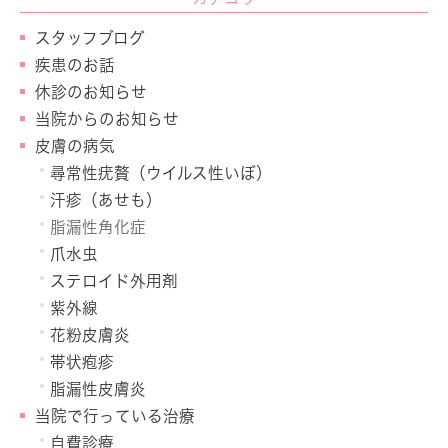
スタッフブログ
疾患のお話
休診のお知らせ
当院からのお知らせ
皮膚の病気
尋常性疣贅（ウイルス性いぼ）
汗疹（あせも）
脂漏性角化症
爪水虫
ステロイド外用剤
紫外線
花粉皮膚炎
帯状疱疹
脂漏性皮膚炎
当院で行っている治療
自費診療