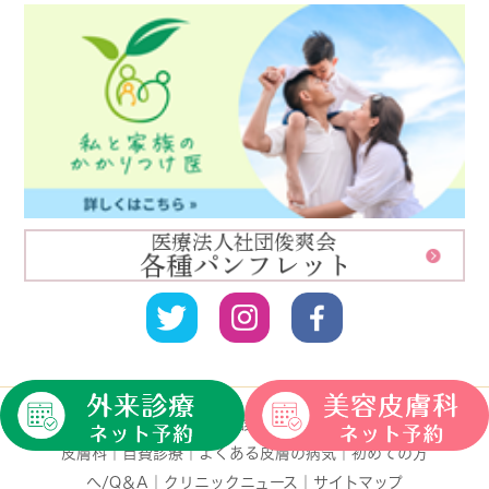
HOME
｜
クリニック紹介
｜
診療案内
｜
一般皮膚科
｜
小児
皮膚科
｜
自費診療
｜
よくある皮膚の病気
｜
初めての方
へ/Q＆A
｜
クリニックニュース
｜
サイトマップ