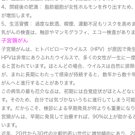
4、閉経後の肥満： 脂肪細胞が女性ホルモンを作り出すため
が増加します。
5、生活習慣： 過度な飲酒、喫煙、運動不足もリスクを高め
乳がんの検査は、触診やマンモグラフィ、エコー検査があり
子宮頸がん
子宮頸がんは、ヒトパピローマウイルス（HPV）が原因で発
HPVは非常にありふれたウイルスで、多くの女性が一生に一
ると言われています。ほとんどの場合、ウイルスは自然に排除
が、まれに長期にわたって感染が持続すると、数年から数十
がんへと進行することがあります。
この病気の最も厄介な点は、初期には自覚症状がほとんどな
す。そのため、自分では気づかないうちに進行してしまう可
ます。だからこそ、検診による早期発見が何よりも重要になり
宮頸がんは、早期に発見して治療すれば、90%以上が助かる
います。
近年、20代から30代の比較的若い世代に増加傾向にあり、2