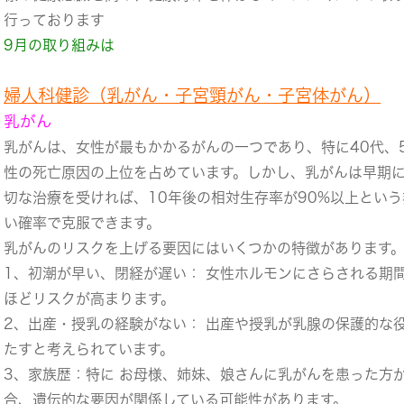
行っております
9月の取り組みは
婦人科健診（乳がん・子宮頸がん・子宮体がん）
乳がん
乳がんは、女性が最もかかるがんの一つであり、特に40代、
性の死亡原因の上位を占めています。しかし、乳がんは早期
切な治療を受ければ、10年後の相対生存率が90%以上とい
い確率で克服できます。
乳がんのリスクを上げる要因にはいくつかの特徴があります
1、初潮が早い、閉経が遅い： 女性ホルモンにさらされる期
ほどリスクが高まります。
2、出産・授乳の経験がない： 出産や授乳が乳腺の保護的な
たすと考えられています。
3、家族歴：特に お母様、姉妹、娘さんに乳がんを患った方
合、遺伝的な要因が関係している可能性があります。