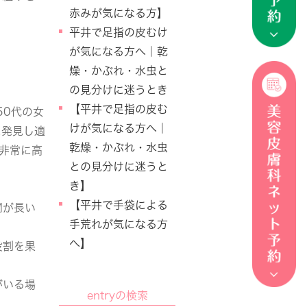
赤みが気になる方】
平井で足指の皮むけ
が気になる方へ｜乾
燥・かぶれ・水虫と
の見分けに迷うとき
【平井で足指の皮む
50代の女
けが気になる方へ｜
に発見し適
乾燥・かぶれ・水虫
う非常に高
との見分けに迷うと
き】
。
【平井で手袋による
間が長い
手荒れが気になる方
へ】
役割を果
がいる場
entryの検索