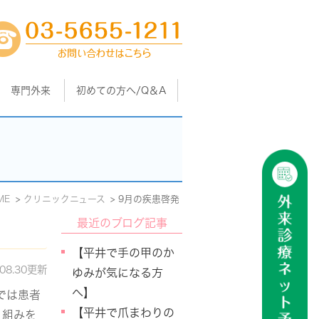
専門外来
初めての方へ/Q＆A
ME
クリニックニュース
9月の疾患啓発
最近のブログ記事
【平井で手の甲のか
.08.30更新
ゆみが気になる方
へ】
では患者
【平井で爪まわりの
り組みを