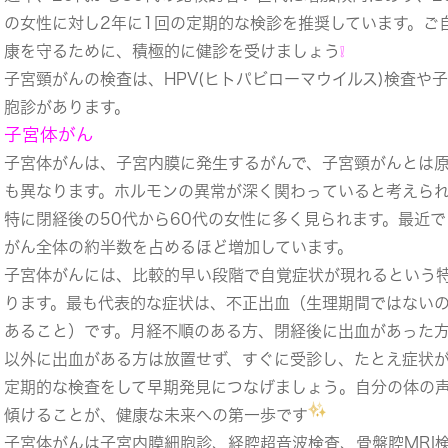
の女性に対し2年に1回の定期的な検診を推奨しています。ご
康を守るために、積極的に健診を受けましょう
❕
子宮頸がんの検査は、HPV(ヒトパビローマウイルス)検査や
胞診があります。
子宮体がん
子宮体がんは、子宮内膜に発生するがんで、子宮頸がんとは
も異なります。ホルモンの異常が深く関わっていると考えら
特に閉経後の50代から60代の女性に多く見られます。最近
がん全体の約半数を占めるほど増加しています。
子宮体がんには、比較的早い段階で自覚症状が現れるという
ります。最も代表的な症状は、不正出血（生理期間ではない
あること）です。月経不順のある方、閉経後に出血があった
以外に出血がある方は放置せず、すぐに受診し、たとえ症状
定期的な検査をして早期発見につなげましょう。自分の体の
傾けることが、健康な未来への第一歩です
子宮体がんは子宮内膜細胞診、経腔超音波検査、骨盤腔MRI