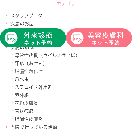
カテゴリ
スタッフブログ
疾患のお話
休診のお知らせ
当院からのお知らせ
皮膚の病気
尋常性疣贅（ウイルス性いぼ）
汗疹（あせも）
脂漏性角化症
爪水虫
ステロイド外用剤
紫外線
花粉皮膚炎
帯状疱疹
脂漏性皮膚炎
当院で行っている治療