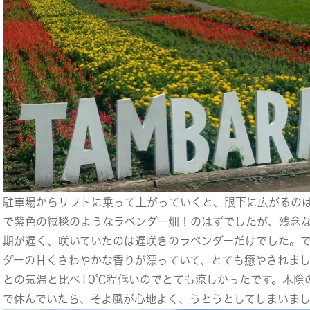
駐車場からリフトに乗って上がっていくと、眼下に広がるの
で紫色の絨毯のようなラベンダー畑！のはずでしたが、残念
期が遅く、咲いていたのは遅咲きのラベンダーだけでした。
ダーの甘くさわやかな香りが漂っていて、とても癒やされま
との気温と比べ10℃程低いのでとても涼しかったです。木陰
で休んでいたら、そよ風が心地よく、うとうとしてしまいました