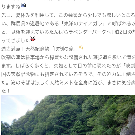
りますね
先日、夏休みを利用して、この猛暑から少しでも涼しいとこ
い、群馬県の避暑地である「東洋のナイアガラ」と呼ばれる
と、見頃を迎えているたんばらラベンダーパークへ1泊2日の
ってきました
迫力満点！天然記念物「吹割の滝」
吹割の滝は駐車場から緑豊かな整備された遊歩道を歩いて滝
ます。しばらく歩くと、突如として目の前に現れたのが「吹
国の天然記念物にも指定されているそうで、その迫力に圧倒
た。滝のそばは涼しく天然ミストを全身に浴び、まさに気分
た！