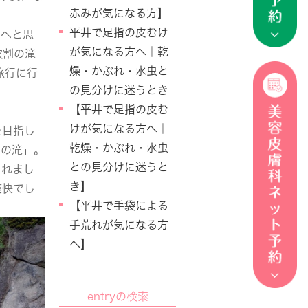
赤みが気になる方】
平井で足指の皮むけ
ろへと思
が気になる方へ｜乾
吹割の滝
燥・かぶれ・水虫と
旅行に行
の見分けに迷うとき
【平井で足指の皮む
けが気になる方へ｜
を目指し
乾燥・かぶれ・水虫
割の滝」。
との見分けに迷うと
されまし
き】
爽快でし
【平井で手袋による
手荒れが気になる方
へ】
entryの検索