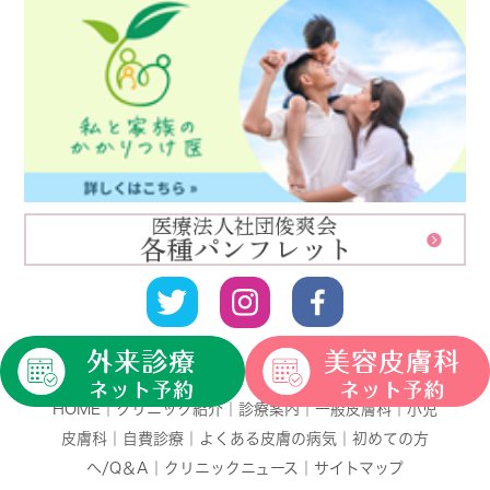
HOME
｜
クリニック紹介
｜
診療案内
｜
一般皮膚科
｜
小児
皮膚科
｜
自費診療
｜
よくある皮膚の病気
｜
初めての方
へ/Q＆A
｜
クリニックニュース
｜
サイトマップ