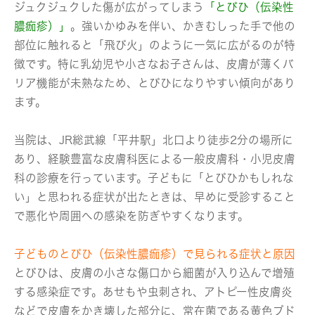
ジュクジュクした傷が広がってしまう
「とびひ（伝染性
膿痂疹）」
。強いかゆみを伴い、かきむしった手で他の
部位に触れると「飛び火」のように一気に広がるのが特
徴です。特に乳幼児や小さなお子さんは、皮膚が薄くバ
リア機能が未熟なため、とびひになりやすい傾向があり
ます。
当院は、JR総武線「平井駅」北口より徒歩2分の場所に
あり、経験豊富な皮膚科医による一般皮膚科・小児皮膚
科の診療を行っています。子どもに「とびひかもしれな
い」と思われる症状が出たときは、早めに受診すること
で悪化や周囲への感染を防ぎやすくなります。
子どものとびひ（伝染性膿痂疹）で見られる症状と原因
とびひは、皮膚の小さな傷口から細菌が入り込んで増殖
する感染症です。あせもや虫刺され、アトピー性皮膚炎
などで皮膚をかき壊した部分に、常在菌である黄色ブド