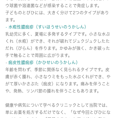
ウ球菌や溶連菌などが感染することで発症します。
子どものとびひには、大きく分けて2つのタイプがあり
ます。
• 水疱性膿痂疹（すいほうせいのうかしん）
乳幼児に多く、夏場に多発するタイプです。小さな水ぶ
くれ（水疱）ができ、それが破れてジュクジュクしたた
だれ（びらん）を作ります。かゆみが強く、かき破った
手で触ることで周囲に広がります。
•
痂皮性膿痂疹（かひせいのうかしん）
年齢を問わず、季節に関係なく見られるタイプです。皮
膚が赤く腫れ、小さなウミをもった水ぶくれができ、や
がて厚いかさぶた（痂皮）になります。痛みを伴うこと
や、発熱、リンパ節の腫れを伴うこともあります。
健康や病気について学べるクリニックとして当院では、
単にお薬を処方するだけでなく、「なぜ今回とびひにな