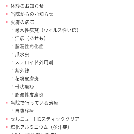
休診のお知らせ
当院からのお知らせ
皮膚の病気
尋常性疣贅（ウイルス性いぼ）
汗疹（あせも）
脂漏性角化症
爪水虫
ステロイド外用剤
紫外線
花粉皮膚炎
帯状疱疹
脂漏性皮膚炎
当院で行っている治療
自費診療
セルニューHQスティッククリア
塩化アルミニウム（多汗症）