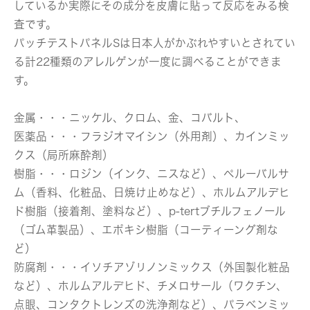
しているか実際にその成分を皮膚に貼って反応をみる検
査です。
パッチテストパネルSは日本人がかぶれやすいとされてい
る計22種類のアレルゲンが一度に調べることができま
す。
金属
・・・ニッケル、クロム、金、コバルト、
医薬品
・・・フラジオマイシン（外用剤）、カインミッ
クス（局所麻酔剤）
樹脂
・・・ロジン（インク、ニスなど）、ペルーバルサ
ム（香料、化粧品、日焼け止めなど）、ホルムアルデヒ
ド樹脂（接着剤、塗料など）、p-tertブチルフェノール
（ゴム革製品）、エポキシ樹脂（コーティーング剤な
ど）
防腐剤
・・・イソチアゾリノンミックス（外国製化粧品
など）、ホルムアルデヒド、チメロサール（ワクチン、
点眼、コンタクトレンズの洗浄剤など）、パラベンミッ