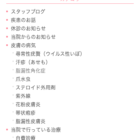
スタッフブログ
疾患のお話
休診のお知らせ
当院からのお知らせ
皮膚の病気
尋常性疣贅（ウイルス性いぼ）
汗疹（あせも）
脂漏性角化症
爪水虫
ステロイド外用剤
紫外線
花粉皮膚炎
帯状疱疹
脂漏性皮膚炎
当院で行っている治療
自費診療