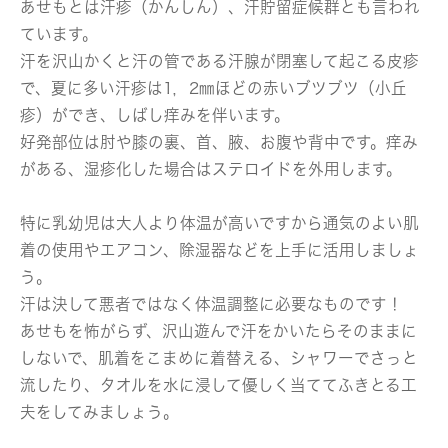
あせもとは汗疹（かんしん）、汗貯留症候群とも言われ
ています。
汗を沢山かくと汗の管である汗腺が閉塞して起こる皮疹
で、夏に多い汗疹は1，2㎜ほどの赤いブツブツ（小丘
疹）ができ、しばし痒みを伴います。
好発部位は肘や膝の裏、首、腋、お腹や背中です。痒み
がある、湿疹化した場合はステロイドを外用します。
特に乳幼児は大人より体温が高いですから通気のよい肌
着の使用やエアコン、除湿器などを上手に活用しましょ
う。
汗は決して悪者ではなく体温調整に必要なものです！
あせもを怖がらず、沢山遊んで汗をかいたらそのままに
しないで、肌着をこまめに着替える、シャワーでさっと
流したり、タオルを水に浸して優しく当ててふきとる工
夫をしてみましょう。