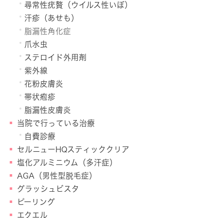
尋常性疣贅（ウイルス性いぼ）
汗疹（あせも）
脂漏性角化症
爪水虫
ステロイド外用剤
紫外線
花粉皮膚炎
帯状疱疹
脂漏性皮膚炎
当院で行っている治療
自費診療
セルニューHQスティッククリア
塩化アルミニウム（多汗症）
AGA（男性型脱毛症）
グラッシュビスタ
ピーリング
エクエル