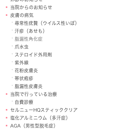
当院からのお知らせ
皮膚の病気
尋常性疣贅（ウイルス性いぼ）
汗疹（あせも）
脂漏性角化症
爪水虫
ステロイド外用剤
紫外線
花粉皮膚炎
帯状疱疹
脂漏性皮膚炎
当院で行っている治療
自費診療
セルニューHQスティッククリア
塩化アルミニウム（多汗症）
AGA（男性型脱毛症）