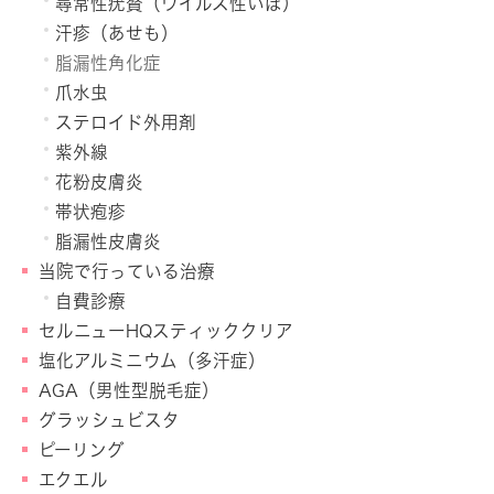
尋常性疣贅（ウイルス性いぼ）
汗疹（あせも）
脂漏性角化症
爪水虫
ステロイド外用剤
紫外線
花粉皮膚炎
帯状疱疹
脂漏性皮膚炎
当院で行っている治療
自費診療
セルニューHQスティッククリア
塩化アルミニウム（多汗症）
AGA（男性型脱毛症）
グラッシュビスタ
ピーリング
エクエル