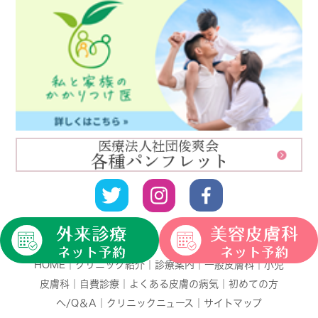
HOME
｜
クリニック紹介
｜
診療案内
｜
一般皮膚科
｜
小児
皮膚科
｜
自費診療
｜
よくある皮膚の病気
｜
初めての方
へ/Q＆A
｜
クリニックニュース
｜
サイトマップ